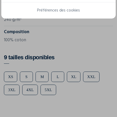
BY429
Préférences des cookies
Grammage
240 g/m²
Composition
100% coton
9 tailles disponibles
XS
S
M
L
XL
XXL
3XL
4XL
5XL