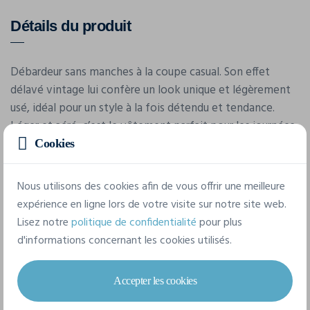
Détails du produit
Débardeur sans manches à la coupe casual. Son effet
délavé vintage lui confère un look unique et légèrement
usé, idéal pour un style à la fois détendu et tendance.
Léger et aéré, c’est le vêtement parfait pour les journées
chaudes.
Cookies
Nous utilisons des cookies afin de vous offrir une meilleure
Caractéristiques
expérience en ligne lors de votre visite sur notre site web.
Lisez notre
politique de confidentialité
pour plus
d'informations concernant les cookies utilisés.
Marque
Build Your Brand
Accepter les cookies
Référence