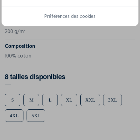
Référence
BY435
Préférences des cookies
Grammage
200 g/m²
Composition
100% coton
8 tailles disponibles
S
M
L
XL
XXL
3XL
4XL
5XL