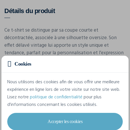
Détails du produit
Ce t-shirt se distingue par sa coupe courte et
décontractée, associée à une silhouette oversize. Son
effet délavé vintage lui apporte un style unique et
tendance, parfait pour la personnalisation et l’expression
de son propre style. Un choix mode idéal pour les looks
Cookies
streetwear et les moments de détente.
Nous utilisons des cookies afin de vous offrir une meilleure
expérience en ligne lors de votre visite sur notre site web.
Caractéristiques
Lisez notre
politique de confidentialité
pour plus
d'informations concernant les cookies utilisés.
Marque
Build Your Brand
Accepter les cookies