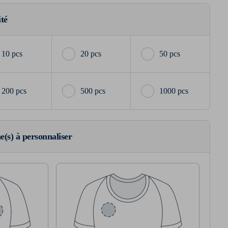
ité
10 pcs
20 pcs
50 pcs
200 pcs
500 pcs
1000 pcs
ne(s) à personnaliser