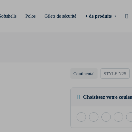
Softshells
Polos
Gilets de sécurité
+ de produits
Continental
STYLE N25
Choisissez votre coule