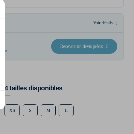
Voir détails
Recevoir un devis précis
lisé
4 tailles disponibles
XS
S
M
L