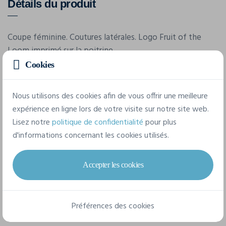
Détails du produit
Coupe féminine. Coutures latérales. Logo Fruit of the
Loom imprimé sur la poitrine.
Cookies
Caractéristiques
Nous utilisons des cookies afin de vous offrir une meilleure
expérience en ligne lors de votre visite sur notre site web.
Marque
Lisez notre
politique de confidentialité
pour plus
Fol
d'informations concernant les cookies utilisés.
Référence
Accepter les cookies
011432A
Grammage
Préférences des cookies
150 g/m²