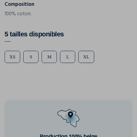
Composition
100% coton.
5 tailles disponibles
XS
S
M
L
XL
Production 100% belge