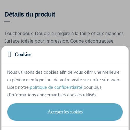
Détails du produit
Toucher doux. Double surpiqûre à la taille et aux manches.
Surface idéale pour impression. Coupe décontractée.
Etiquette détachable. Col rond de 2cm.
Cookies
Caractéristiques
Nous utilisons des cookies afin de vous offrir une meilleure
expérience en ligne lors de votre visite sur notre site web.
Lisez notre
politique de confidentialité
pour plus
Marque
d'informations concernant les cookies utilisés.
Produkt - Jack & Jones
Référence
Accepter les cookies
JJ6442