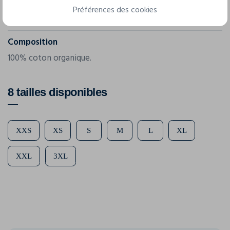
Grammage
Préférences des cookies
250 g/m²
Composition
100% coton organique.
8 tailles disponibles
XXS
XS
S
M
L
XL
XXL
3XL