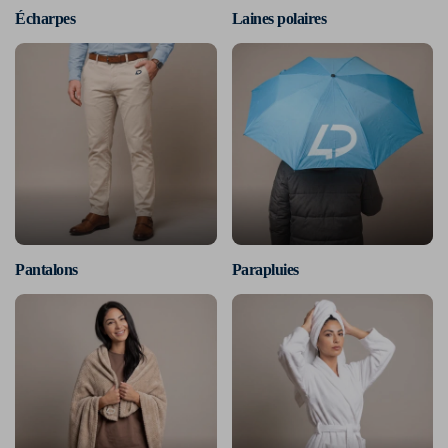
Écharpes
Laines polaires
Pantalons
Parapluies