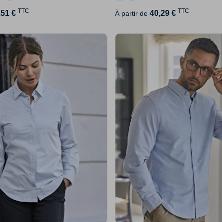
TTC
TTC
,51 €
40,29 €
À partir de