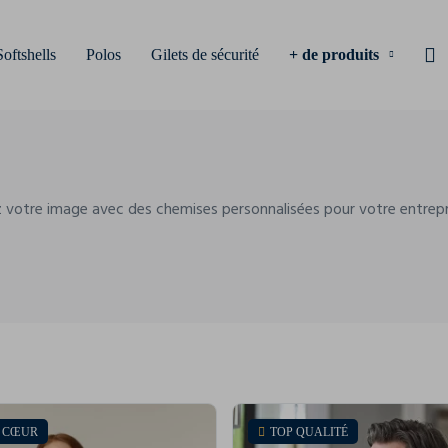
Softshells
Polos
Gilets de sécurité
+ de produits
 votre image avec des chemises personnalisées pour votre entrepris
E CŒUR
TOP QUALITÉ