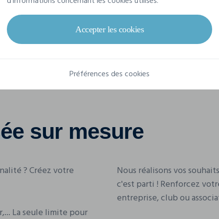
d'informations concernant les cookies utilisés.
Accepter les cookies
Préférences des cookies
sée
sur mesure
nalité ? Créez votre
Nous réalisons vos souhait
c'est parti ! Renforcez vo
entreprise, club ou associa
,... La seule limite pour