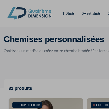
T-Shirts
Sweat-shirts
Chemises personnalisées
Choisissez un modèle et créez votre chemise brodée ! Renforcez
81 produits
COUP DE CŒUR
COUP D