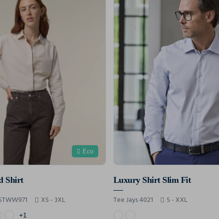
Eco
d Shirt
Luxury Shirt Slim Fit
a STWW971
XS - 3XL
Tee Jays 4021
S - XXL
+1