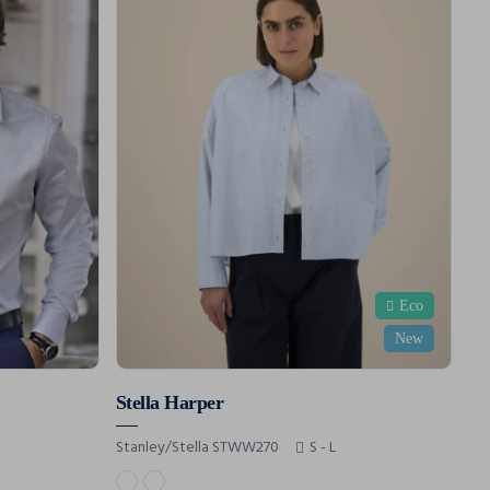
Eco
New
Stella Harper
Stanley/Stella STWW270
S - L