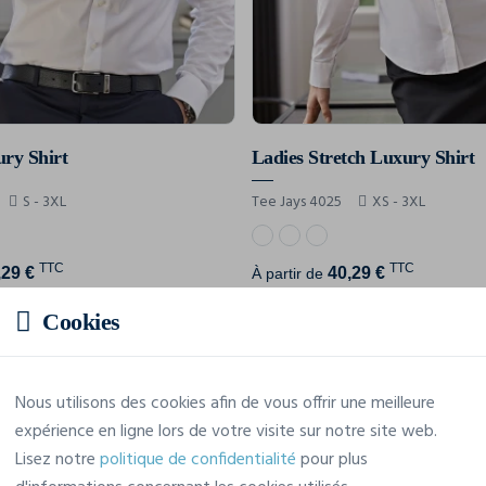
ury Shirt
Ladies Stretch Luxury Shirt
S - 3XL
Tee Jays 4025
XS - 3XL
TTC
TTC
,29 €
40,29 €
À partir de
Cookies
Affichage de 12 résultats sur 81
Nous utilisons des cookies afin de vous offrir une meilleure
expérience en ligne lors de votre visite sur notre site web.
Lisez notre
politique de confidentialité
pour plus
Afficher les 12 produits suivants