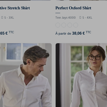
ive Stretch Shirt
Perfect Oxford Shirt
S - 3XL
Tee Jays 4000
S - 4XL
TTC
TTC
,65 €
38,06 €
À partir de