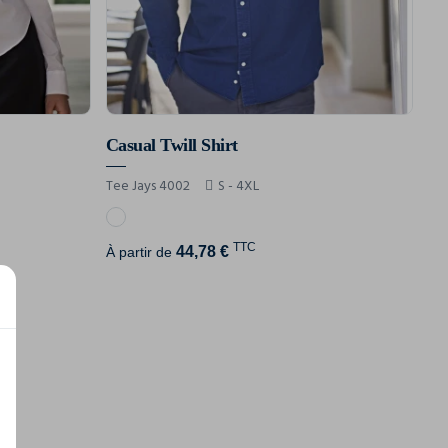
Casual Twill Shirt
Tee Jays 4002
S - 4XL
TTC
44,78 €
À partir de