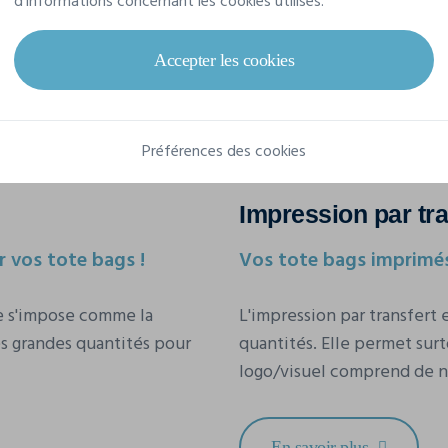
d'informations concernant les cookies utilisés.
Accepter les cookies
Préférences des cookies
Impression par tra
 vos tote bags !
Vos tote bags imprimés
ie s'impose comme la
L'impression par transfert 
es grandes quantités pour
quantités. Elle permet surt
logo/visuel comprend de n
En savoir plus