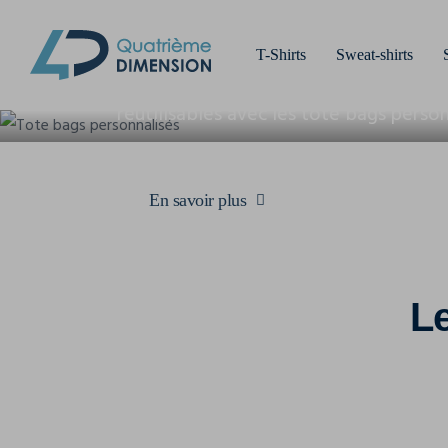
PERSONNA
T-Shirts
Sweat-shirts
Bons pour la planète et pour votre loo
réutilisables avec les tote bags person
En savoir plus
L