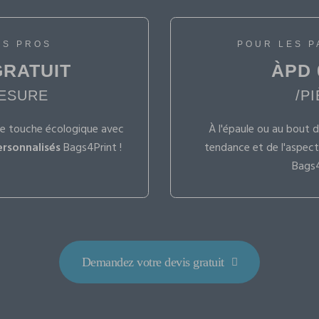
ES PROS
POUR LES P
GRATUIT
ÀPD 
ESURE
/P
e touche écologique avec
À l'épaule ou au bout d
ersonnalisés
Bags4Print !
tendance et de l'aspec
Bags4
Demandez votre devis gratuit