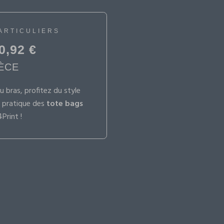
ARTICULIERS
0,92 €
IÈCE
u bras, profitez du style
t pratique des
tote bags
Print !