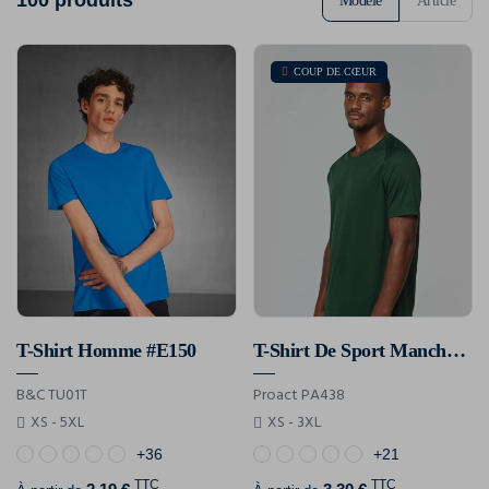
Modèle
Article
COUP DE CŒUR
T-Shirt Homme #E150
T-Shirt De Sport Manches Courtes Homme
B&C TU01T
Proact PA438
XS - 5XL
XS - 3XL
+36
+21
TTC
TTC