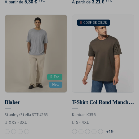
TTC
TTC
5,30 €
3,21 €
À partir de
À partir de
COUP DE CŒUR
Eco
New
Blaker
T-Shirt Col Rond Manches Courtes Homme
Stanley/Stella STTU263
Kariban K356
XXS - 3XL
S - 4XL
+19