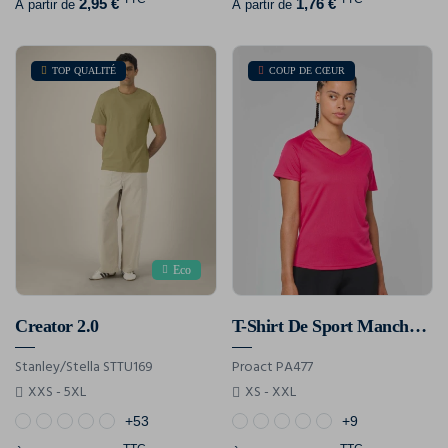
2,95 €
1,76 €
À partir de
À partir de
TOP QUALITÉ
COUP DE CŒUR
Eco
Creator 2.0
T-Shirt De Sport Manches Courtes Col V Femme
Stanley/Stella STTU169
Proact PA477
XXS - 5XL
XS - XXL
+53
+9