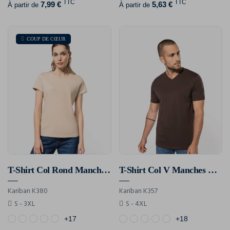
TTC
TTC
7,99 €
5,63 €
À partir de
À partir de
COUP DE CŒUR
T-Shirt Col Rond Manches Courtes Femme
T-Shirt Col V Manches Courtes Homme
Kariban K380
Kariban K357
S - 3XL
S - 4XL
+17
+18