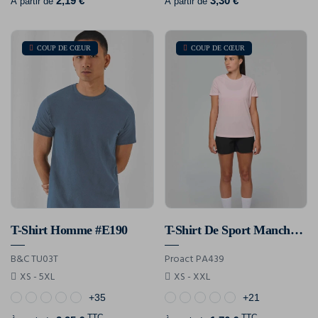
2,19 €
3,30 €
À partir de
À partir de
COUP DE CŒUR
COUP DE CŒUR
T-Shirt Homme #E190
T-Shirt De Sport Manches Courtes Femme
B&C TU03T
Proact PA439
XS - 5XL
XS - XXL
+35
+21
TTC
TTC