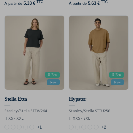
TTC
TTC
5,33 €
5,63 €
À partir de
À partir de
Eco
Eco
New
New
Stella Etta
Hypster
Stanley/Stella STTW264
Stanley/Stella STTU258
XS - XXL
XXS - 3XL
+1
+2