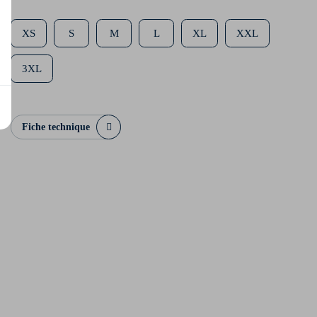
XS
S
M
L
XL
XXL
3XL
Fiche technique