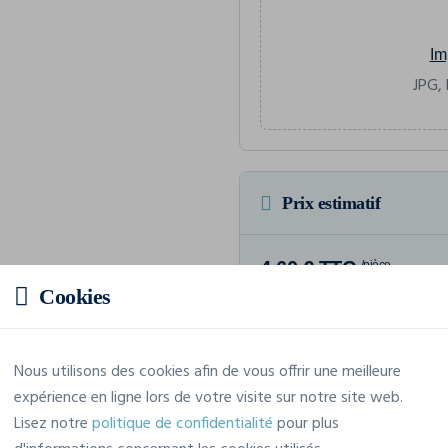
Im
JPG, 
Prix estimatif
4,60 € TTC
/pièce
Cookies
Soit un total de 45,98 € TTC
Nous utilisons des cookies afin de vous offrir une meilleure
expérience en ligne lors de votre visite sur notre site web.
Caractéristiques
Lisez notre
politique de confidentialité
pour plus