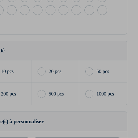
ité
10 pcs
20 pcs
50 pcs
200 pcs
500 pcs
1000 pcs
ne(s) à personnaliser