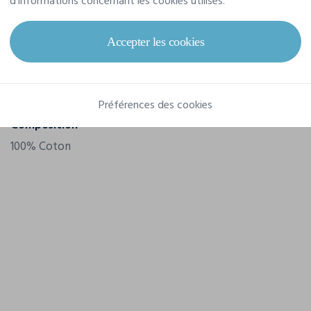
d'informations concernant les cookies utilisés.
Marque
B&C
Accepter les cookies
Référence
TW02T
Grammage
145 g/m²
Préférences des cookies
Composition
100% Coton