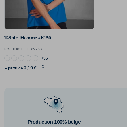
T-Shirt Homme #E150
B&C TU01T
XS - 5XL
+36
TTC
2,19 €
À partir de
Production 100% belge