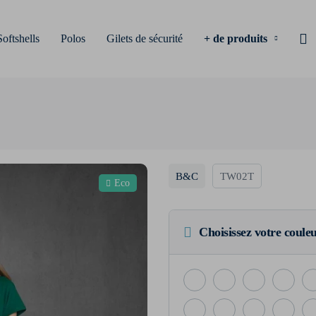
Softshells
Polos
Gilets de sécurité
+ de produits
B&C
TW02T
Eco
Choisissez votre coule