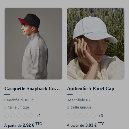
Casquette Snapback Contrastée - 5 Panneaux
Authentic 5 Panel Cap
Beechfield B610c
Beechfield B25
taille unique
taille unique
+2
+6
TTC
TTC
2,92 €
3,03 €
À partir de
À partir de