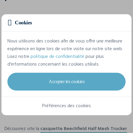
À la différence d'une
casquette personnalisable
classique, la
Cookies
casquette trucker
ne couvrent pas l'entièreté de la tête. La
partie arrière de la couronne se compose en fait d'un filet en
plastique.
Nous utilisons des cookies afin de vous offrir une meilleure
expérience en ligne lors de votre visite sur notre site web.
Lisez notre
politique de confidentialité
pour plus
Comme les casquettes classiques, elles conviennent tant aux
d'informations concernant les cookies utilisés.
styles casual que plus décontractés mais elles constituent
surtout un excellent choix pour les festivals, concerts et
autres activités estivales.
Accepter les cookies
Grâce à leur partie arrière en maille, elles permettent en effet
une aération très appréciée en été tout en protégeant du
Préférences des cookies
soleil.
Découvrez vite la
casquette Beechfield Half Mesh Trucker