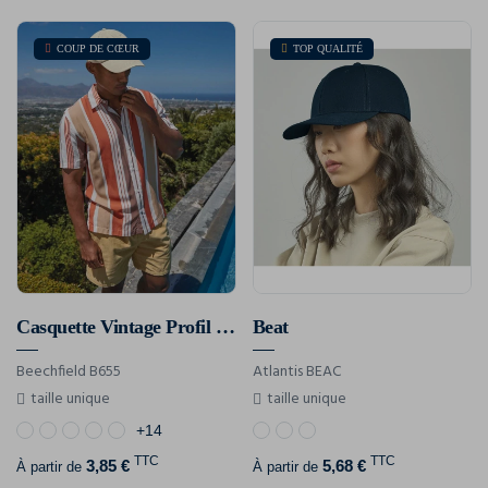
COUP DE CŒUR
TOP QUALITÉ
Casquette Vintage Profil Bas
Beat
Beechfield B655
Atlantis BEAC
taille unique
taille unique
+14
TTC
TTC
3,85 €
5,68 €
À partir de
À partir de