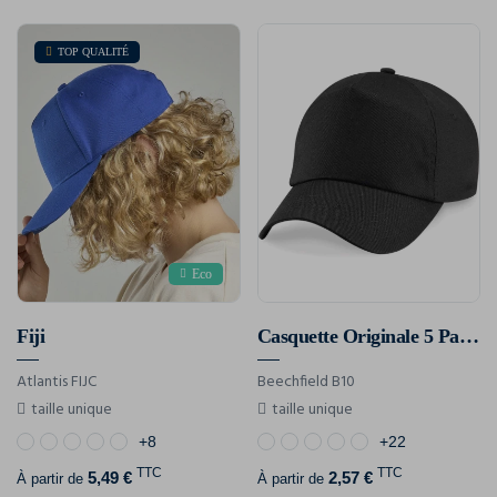
TOP QUALITÉ
Eco
Fiji
Casquette Originale 5 Panneaux
Atlantis FIJC
Beechfield B10
taille unique
taille unique
+8
+22
TTC
TTC
5,49 €
2,57 €
À partir de
À partir de