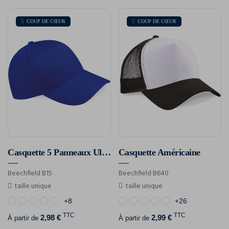
COUP DE CŒUR
COUP DE CŒUR
Casquette 5 Panneaux Ultimate
Casquette Américaine
Beechfield B15
Beechfield B640
taille unique
taille unique
+8
+26
TTC
TTC
2,98 €
2,99 €
À partir de
À partir de