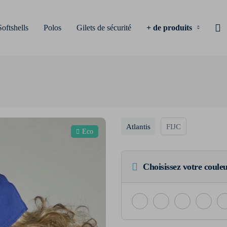
Softshells
Polos
Gilets de sécurité
+ de produits
Atlantis
FIJC
Eco
Choisissez votre coule