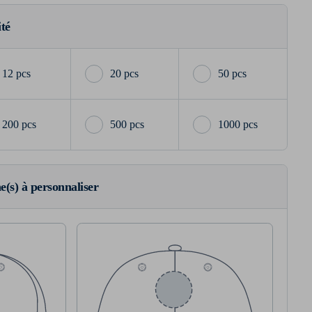
ité
12 pcs
20 pcs
50 pcs
200 pcs
500 pcs
1000 pcs
ne(s) à personnaliser