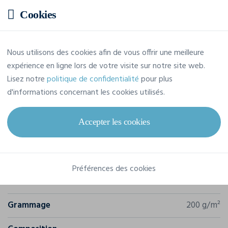
Prix estimatif
Cookies
9,15 € TTC
/pièce
Nous utilisons des cookies afin de vous offrir une meilleure
Soit un total de 109,77 € TTC
expérience en ligne lors de votre visite sur notre site web.
Lisez notre
politique de confidentialité
pour plus
d'informations concernant les cookies utilisés.
Accepter les cookies
Caractéristiques
Marque
Atlantis
Préférences des cookies
Référence
FIJC
Grammage
200 g/m²