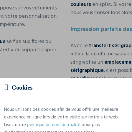
couleurs
en aplat. Si votr
apposé sur vos vêtements
nous vous conseillons alor
t votre personnalisation,
empérature.
Impression parfaite des
que
se fixe aux fibres du
Avec le
transfert sérigra
ansfert » du support papier
même là où elle ne saurait
sérigraphie un
emplaceme
sérigraphique
, c'est poss
spécifiques
telles que le 
sérigraphique
, c'est possi
Cookies
Nous utilisons des cookies afin de vous offrir une meilleure
expérience en ligne lors de votre visite sur notre site web.
Lisez notre
politique de confidentialité
pour plus