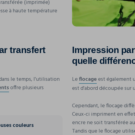
 transférée (imprimée)
resse à haute température
ar transfert
Impression par 
quelle différen
ans le temps, l'utilisation
Le
flocage
est également 
ents
offre plusieurs
est d'abord découpée sur u
Cependant, le flocage diff
Ceux-ci impriment en effet
encre ne soit transférée a
uses couleurs
Tandis que le flocage utili