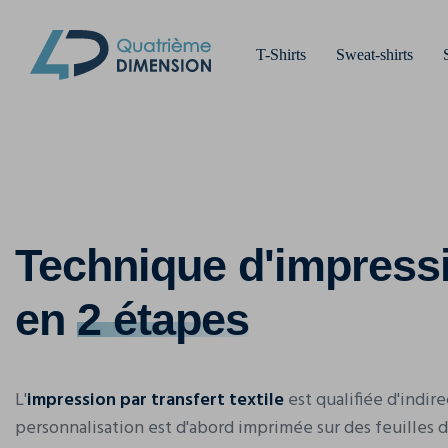
Une impression sur un support qui sort
T-Shirts
Sweat-shirts
de beaucoup de couleurs ? De moindre
l'impression par transfert et demandez
En savoir plus
Technique d'impressi
en
2 étapes
L'
impression par transfert textile
est qualifiée d'indire
personnalisation est d'abord imprimée sur des feuilles 