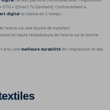
 digital
ne doit pas être confondue avec l'impression
« DTG » (Direct To Garment). Contrairement à
ert digital
se réalise en 2 temps :
e l'encre sur une feuille de transfert
ession et haute température de l'encre sur le textile
t ainsi une
meilleure durabilité
de l'impression et des
textiles