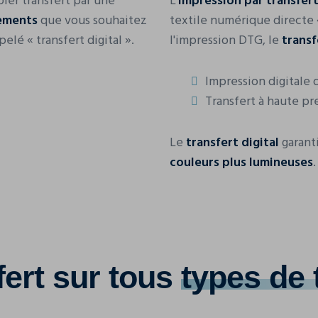
ier transfert par une
L'
impression par transfert
tements
que vous souhaitez
textile numérique directe 
elé « transfert digital ».
l'impression DTG, le
transf
Impression digitale d
Transfert à haute pr
Le
transfert digital
garanti
couleurs plus lumineuses
.
fert sur tous
types de 