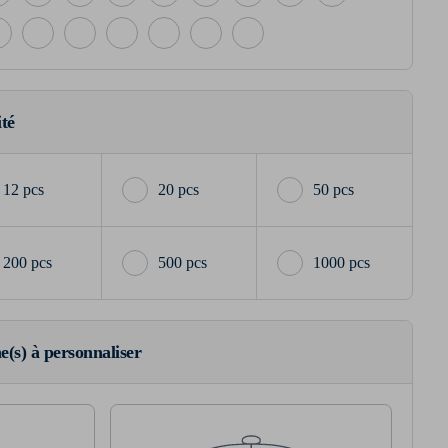
ité
12 pcs
20 pcs
50 pcs
200 pcs
500 pcs
1000 pcs
ne(s) à personnaliser