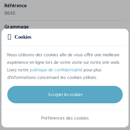
Référence
B640
Grammage
185 g/m²
Cookies
Composition
Nous utilisons des cookies afin de vous offrir une meilleure
50% Polyester, 50% Coton
expérience en ligne lors de votre visite sur notre site web.
Lisez notre
politique de confidentialité
pour plus
1 taille disponible
d'informations concernant les cookies utilisés.
Accepter les cookies
taille unique
Préférences des cookies
Fiche technique