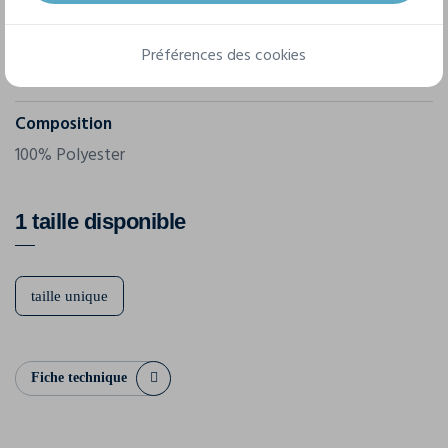
KP159
Grammage
Préférences des cookies
300 g/m²
Composition
100% Polyester
1 taille disponible
taille unique
Fiche technique