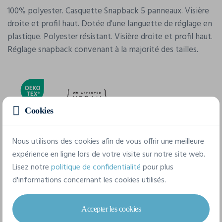
100% polyester. Casquette Snapback 5 panneaux. Visière
droite et profil haut. Dotée d'une languette de réglage en
plastique. Polyester résistant. Visière droite et profil haut.
Réglage snapback convenant à la majorité des tailles.
Cookies
Nous utilisons des cookies afin de vous offrir une meilleure
Caractéristiques
expérience en ligne lors de votre visite sur notre site web.
Lisez notre
politique de confidentialité
pour plus
Marque
d'informations concernant les cookies utilisés.
K-Up
Référence
Accepter les cookies