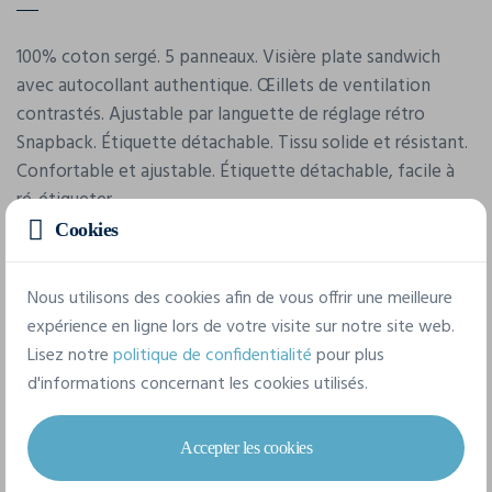
100% coton sergé. 5 panneaux. Visière plate sandwich
avec autocollant authentique. Œillets de ventilation
contrastés. Ajustable par languette de réglage rétro
Snapback. Étiquette détachable. Tissu solide et résistant.
Confortable et ajustable. Étiquette détachable, facile à
ré-étiqueter.
Cookies
Caractéristiques
Nous utilisons des cookies afin de vous offrir une meilleure
expérience en ligne lors de votre visite sur notre site web.
Lisez notre
politique de confidentialité
pour plus
Marque
d'informations concernant les cookies utilisés.
Beechfield
Référence
Accepter les cookies
B610C