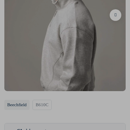
Beechfield
B610C