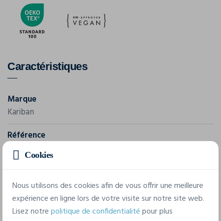
Caractéristiques
Marque
Kariban
Référence
K358
Cookies
Grammage
180 g/m²
Nous utilisons des cookies afin de vous offrir une meilleure
expérience en ligne lors de votre visite sur notre site web.
Composition
Lisez notre
politique de confidentialité
pour plus