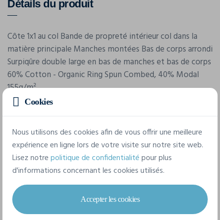
Détails du produit
Côte 1x1 au col Bande de propreté intérieur col dans la
matière principale Manches montées Bas de corps arrondi
Surpiqûre double large en bas de manches et bas de corps
60% Cotton - Organic Ring Spun Combed, 40% Modal
155g/m²
Cookies
Caractéristiques
Nous utilisons des cookies afin de vous offrir une meilleure
expérience en ligne lors de votre visite sur notre site web.
Marque
Lisez notre
politique de confidentialité
pour plus
Stanley/Stella
d'informations concernant les cookies utilisés.
Référence
Accepter les cookies
STTW264