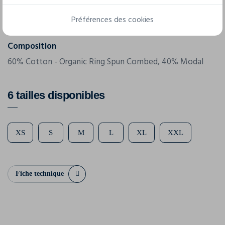
Grammage
Préférences des cookies
155 g/m²
Composition
60% Cotton - Organic Ring Spun Combed, 40% Modal
6 tailles disponibles
XS
S
M
L
XL
XXL
Fiche technique