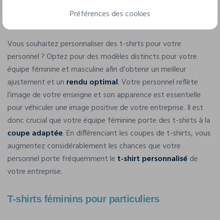
Préférences des cookies
T-shirts féminins d’entreprise
Vous souhaitez personnaliser des t-shirts pour votre
personnel ? Optez pour des modèles distincts pour votre
équipe féminine et masculine afin d'obtenir un meilleur
ajustement et un
rendu optimal
. Votre personnel reflète
l’image de votre enseigne et son apparence est essentielle
pour véhiculer une image positive de votre entreprise. Il est
donc crucial que votre équipe féminine porte des t-shirts à la
coupe adaptée
. En différenciant les coupes de t-shirts, vous
augmentez considérablement les chances que votre
personnel porte fréquemment le
t-shirt personnalisé
de
votre entreprise.
T-shirts féminins pour particuliers