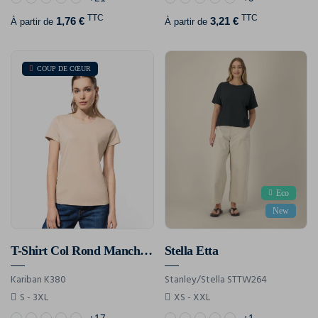
TTC
TTC
1,76 €
3,21 €
À partir de
À partir de
COUP DE CŒUR
Eco
New
T-Shirt Col Rond Manches Courtes Femme
Stella Etta
Kariban K380
Stanley/Stella STTW264
S - 3XL
XS - XXL
+17
+1