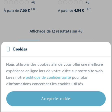
+6
+5
TTC
TTC
7,55 €
4,94 €
À partir de
À partir de
Affichage de 12 résultats sur 43
Cookies
Afficher les 12 produits suivants
Nous utilisons des cookies afin de vous offrir une meilleure
expérience en ligne lors de votre visite sur notre site web.
Lisez notre
politique de confidentialité
pour plus
d'informations concernant les cookies utilisés.
Personnalisation de t-shirts
féminins pour professionnels et
Accepter les cookies
particuliers