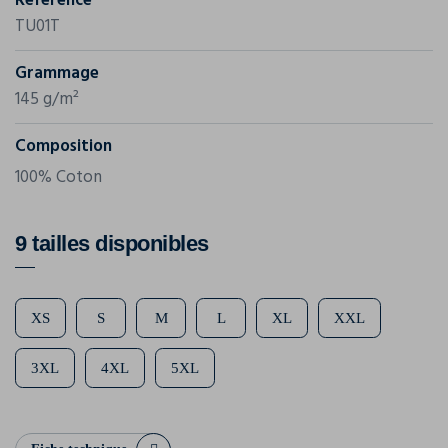
Référence
TU01T
Grammage
145 g/m²
Composition
100% Coton
9 tailles disponibles
XS
S
M
L
XL
XXL
3XL
4XL
5XL