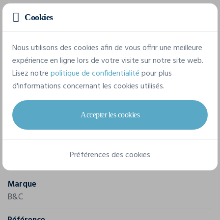
#tendance #ringspun Lavage en machine à 40°C max. Pas
Cookies
de blanchiment. Sèche-linge autorisé. Repassage à
moyenne température (max 150°C). Pas de nettoyage à
sec. Surface d'impression de qualité. Toucher doux et
Nous utilisons des cookies afin de vous offrir une meilleure
agréable à porter.
expérience en ligne lors de votre visite sur notre site web.
Lisez notre
politique de confidentialité
pour plus
d'informations concernant les cookies utilisés.
Accepter les cookies
Caractéristiques
Préférences des cookies
Marque
B&C