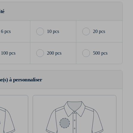
ité
6 pcs
10 pcs
20 pcs
100 pcs
200 pcs
500 pcs
ne(s) à personnaliser