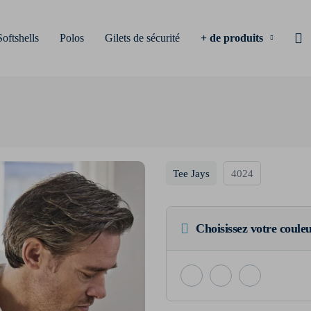
Softshells
Polos
Gilets de sécurité
+ de produits
Tee Jays
4024
Choisissez votre coule