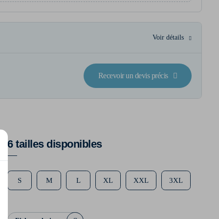
Voir détails
Recevoir un devis précis
6 tailles disponibles
S
M
L
XL
XXL
3XL