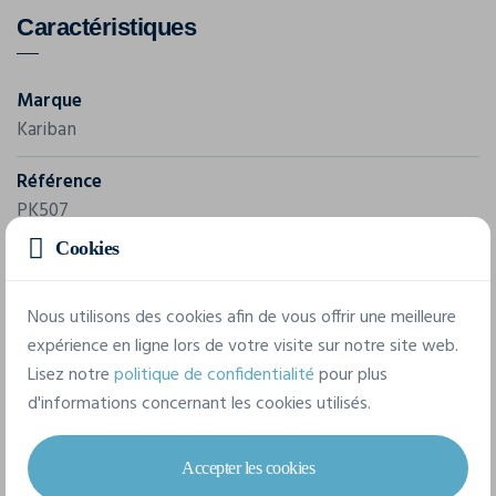
Caractéristiques
Marque
Kariban
Référence
PK507
Cookies
Grammage
130 g/m²
Nous utilisons des cookies afin de vous offrir une meilleure
Composition
expérience en ligne lors de votre visite sur notre site web.
Lisez notre
politique de confidentialité
pour plus
100% Coton
d'informations concernant les cookies utilisés.
7 tailles disponibles
Accepter les cookies