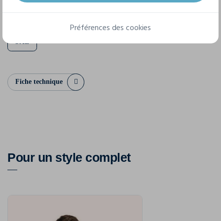
XS
S
M
L
XL
XXL
Préférences des cookies
3XL
Fiche technique
Pour un style complet