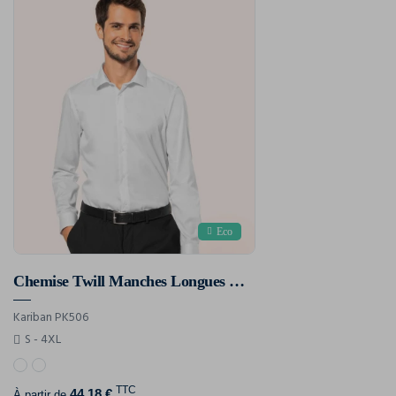
Eco
Chemise Twill Manches Longues Homme
Kariban PK506
S - 4XL
TTC
44,18 €
À partir de