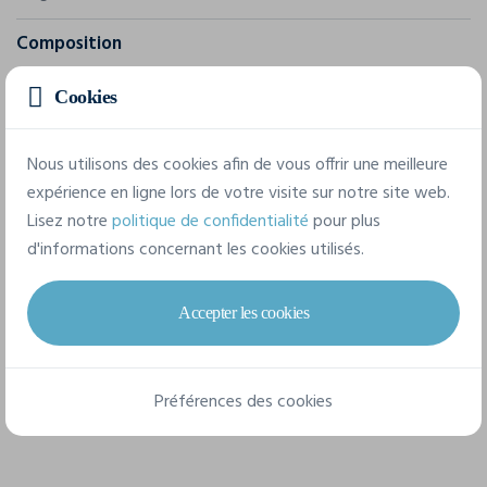
Composition
96% coton / 4% élasthanne
Cookies
7 tailles disponibles
Nous utilisons des cookies afin de vous offrir une meilleure
expérience en ligne lors de votre visite sur notre site web.
Lisez notre
politique de confidentialité
pour plus
XS
S
M
L
XL
XXL
d'informations concernant les cookies utilisés.
3XL
Accepter les cookies
Fiche technique
Préférences des cookies