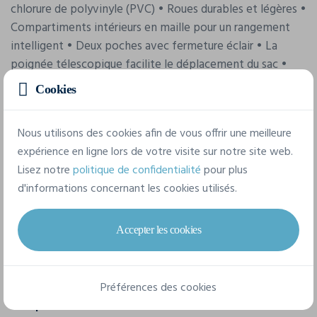
chlorure de polyvinyle (PVC) • Roues durables et légères •
Compartiments intérieurs en maille pour un rangement
intelligent • Deux poches avec fermeture éclair • La
poignée télescopique facilite le déplacement du sac •
Poignées durables pour un transport facile • Fermetures
Cookies
éclair à double sens • 75x35x35 cm • 95 L
Nous utilisons des cookies afin de vous offrir une meilleure
expérience en ligne lors de votre visite sur notre site web.
Caractéristiques
Lisez notre
politique de confidentialité
pour plus
d'informations concernant les cookies utilisés.
Marque
Craft
Accepter les cookies
Référence
1915279
Préférences des cookies
Composition