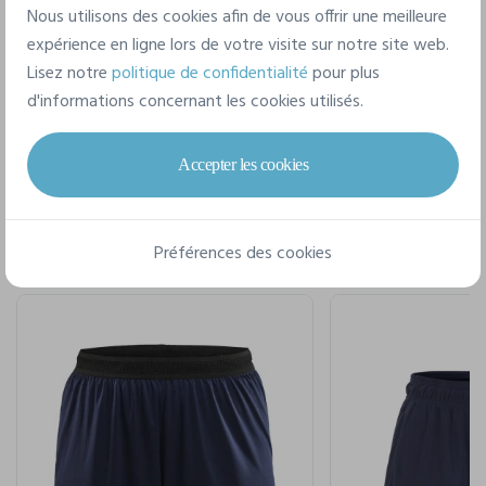
XS
S
M
L
XL
XXL
Nous utilisons des cookies afin de vous offrir une meilleure
expérience en ligne lors de votre visite sur notre site web.
Lisez notre
politique de confidentialité
pour plus
d'informations concernant les cookies utilisés.
Pour un style complet
Accepter les cookies
Préférences des cookies