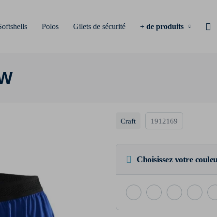
Softshells
Polos
Gilets de sécurité
+ de produits
 W
Craft
1912169
Choisissez votre coule