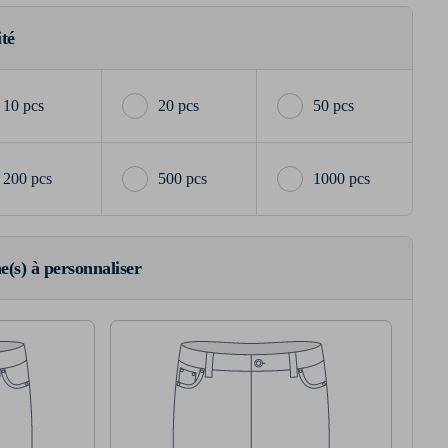
ité
10 pcs
20 pcs
50 pcs
200 pcs
500 pcs
1000 pcs
ne(s) à personnaliser