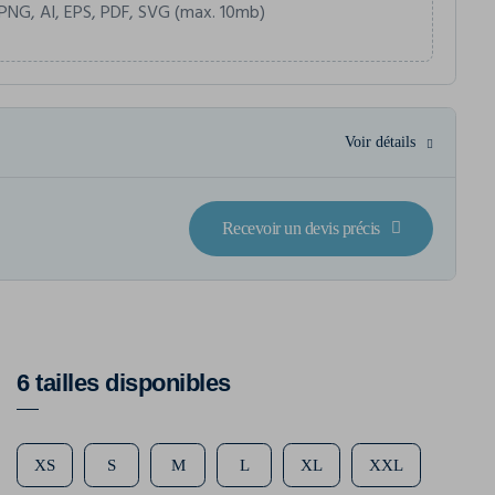
PNG, AI, EPS, PDF, SVG (max. 10mb)
Voir détails
Recevoir un devis précis
6 tailles disponibles
XS
S
M
L
XL
XXL