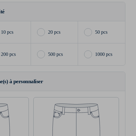
ité
10 pcs
20 pcs
50 pcs
200 pcs
500 pcs
1000 pcs
ne(s) à personnaliser