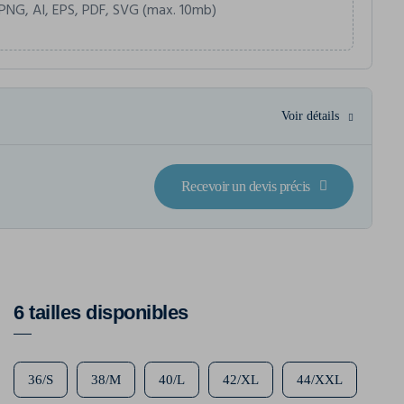
PNG, AI, EPS, PDF, SVG (max. 10mb)
Voir détails
Recevoir un devis précis
6 tailles disponibles
36/S
38/M
40/L
42/XL
44/XXL