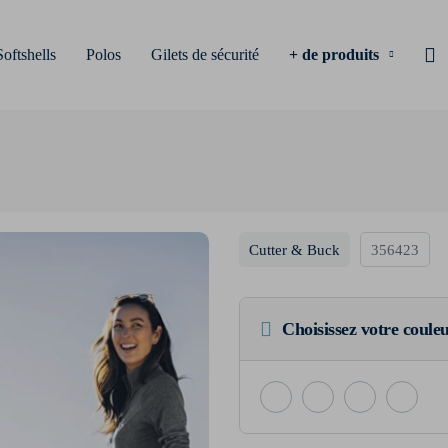
Softshells
Polos
Gilets de sécurité
+ de produits
Cutter & Buck
356423
Choisissez votre coule