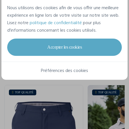
Nous utilisons des cookies afin de vous offrir une meilleure
4XL
expérience en ligne lors de votre visite sur notre site web.
Lisez notre
politique de confidentialité
pour plus
d'informations concernant les cookies utilisés.
Accepter les cookies
Pour un style complet
Préférences des cookies
TOP QUALITÉ
TOP QUALITÉ