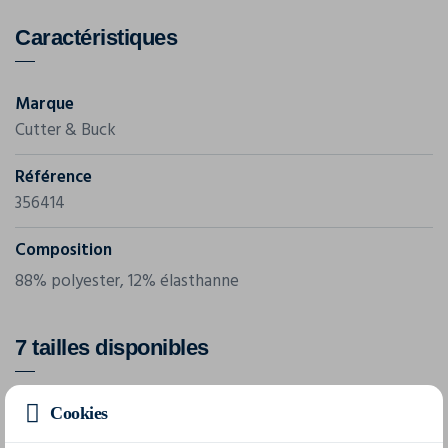
Caractéristiques
Marque
Cutter & Buck
Référence
356414
Composition
88% polyester, 12% élasthanne
7 tailles disponibles
Cookies
S
M
L
XL
XXL
3XL