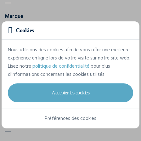
Marque
Herock
Cookies
Référence
23MBM1901
Nous utilisons des cookies afin de vous offrir une meilleure
expérience en ligne lors de votre visite sur notre site web.
Grammage
Lisez notre
politique de confidentialité
pour plus
210 g/m²
d'informations concernant les cookies utilisés.
Composition
Accepter les cookies
65% polyester/35% coton tissu ripstop. Tissu extensible
dans 4 directions : 93% polyamide/7% élasthanne.
Préférences des cookies
11 tailles disponibles