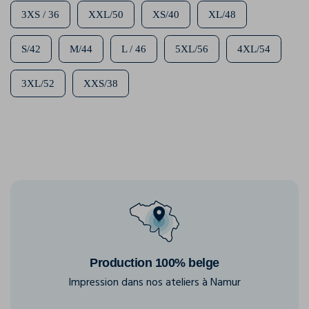
3XS / 36
XXL/50
XS/40
XL/48
S/42
M/44
L / 46
5XL/56
4XL/54
3XL/52
XXS/38
Production 100% belge
Impression dans nos ateliers à Namur