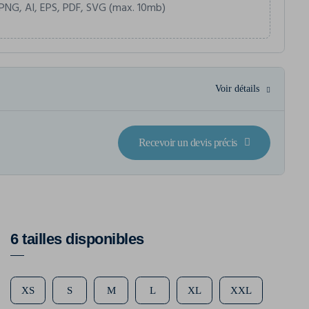
PNG, AI, EPS, PDF, SVG (max. 10mb)
Voir détails
Recevoir un devis précis
6 tailles disponibles
XS
S
M
L
XL
XXL