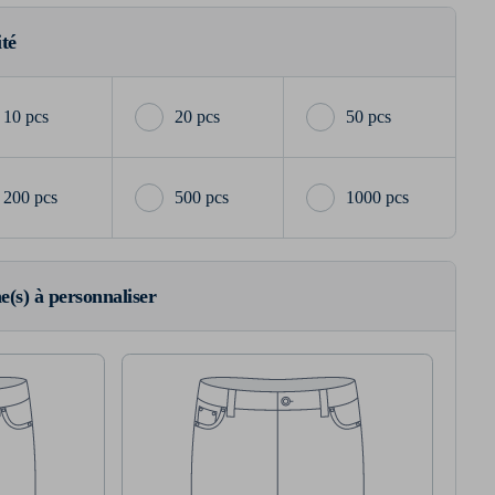
ité
10 pcs
20 pcs
50 pcs
200 pcs
500 pcs
1000 pcs
ne(s) à personnaliser