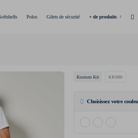
Softshells
Polos
Gilets de sécurité
+ de produits
Kustom Kit
KK980
Choisissez votre coule