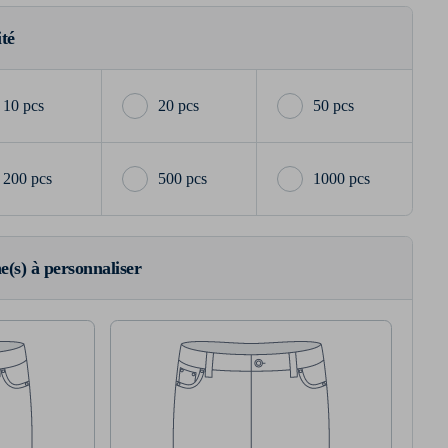
ité
10 pcs
20 pcs
50 pcs
200 pcs
500 pcs
1000 pcs
ne(s) à personnaliser