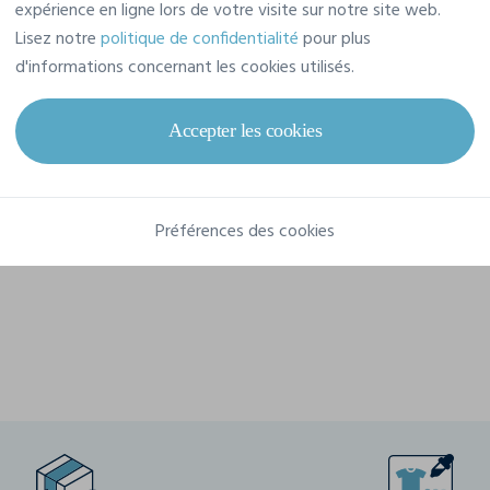
expérience en ligne lors de votre visite sur notre site web.
Référence
NS727
Lisez notre
politique de confidentialité
pour plus
Grammage
210 g/m²
d'informations concernant les cookies utilisés.
Composition
Accepter les cookies
80% Coton, 20% Polyester
Préférences des cookies