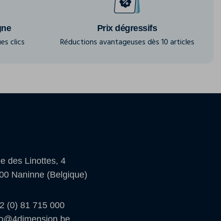
gne
Prix dégressifs
es clics
Réductions avantageuses dès 10 articles
e des Linottes, 4
00 Naninne (Belgique)
2 (0) 81 715 000
fo@4dimension.be