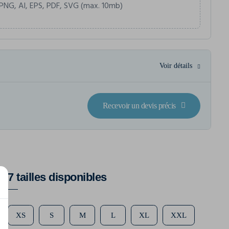
PNG, AI, EPS, PDF, SVG (max. 10mb)
Voir détails
Recevoir un devis précis
7 tailles disponibles
XS
S
M
L
XL
XXL