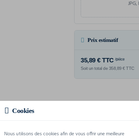
JPG, 
Prix estimatif
35,89 € TTC
/pièce
Soit un total de 358,89 € TTC
Caractéristiques
Cookies
Marque
Native Spirit
Nous utilisons des cookies afin de vous offrir une meilleure