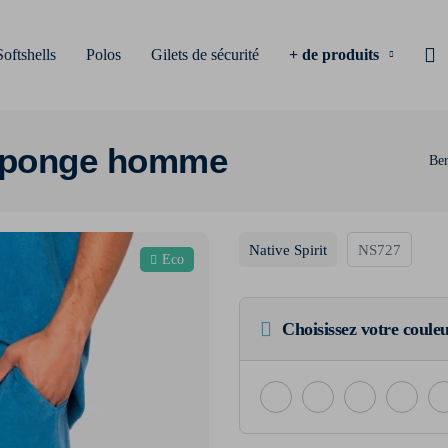
Softshells
Polos
Gilets de sécurité
+ de produits
 éponge homme
Be
Native Spirit
NS727
Eco
Choisissez votre coule