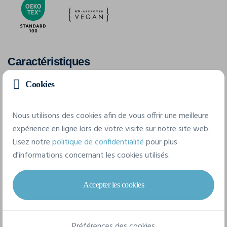
Caractéristiques
Cookies
Marque
Proact
Nous utilisons des cookies afin de vous offrir une meilleure
expérience en ligne lors de votre visite sur notre site web.
Référence
Lisez notre
politique de confidentialité
pour plus
PA168
d'informations concernant les cookies utilisés.
Grammage
105 g/m²
Accepter les cookies
Composition
100% Polyamide
Préférences des cookies