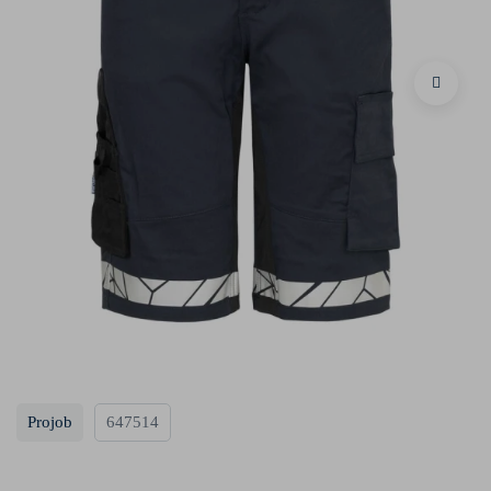
Projob
647514