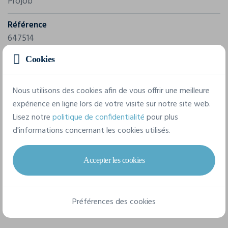
Projob
Référence
647514
Cookies
Composition
63 % polyester recyclé, 35 % coton biologique, 2 %
Nous utilisons des cookies afin de vous offrir une meilleure
élasthanne Tissu 2 : 100 % polyamide recyclé Tissu 3 : 90 %
expérience en ligne lors de votre visite sur notre site web.
polyamide recyclé, 10 % élasthanne
Lisez notre
politique de confidentialité
pour plus
d'informations concernant les cookies utilisés.
10 tailles disponibles
Accepter les cookies
C34
C36
C38
C40
C42
C44
Préférences des cookies
C46
C48
C50
c32