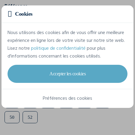
Référence
01659
Cookies
Grammage
Nous utilisons des cookies afin de vous offrir une meilleure
190 g/m²
expérience en ligne lors de votre visite sur notre site web.
Lisez notre
politique de confidentialité
pour plus
Composition
d'informations concernant les cookies utilisés.
100% coton
Accepter les cookies
8 tailles disponibles
Préférences des cookies
38
40
42
44
46
48
50
52