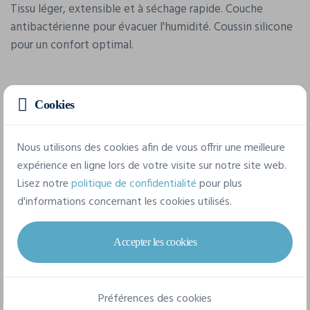
Tissu léger, extensible et à séchage rapide. Couche
antibactérienne pour évacuer l'humidité. Coussin silicone
pour un confort optimal.
Caractéristiques
Cookies
Marque
Nous utilisons des cookies afin de vous offrir une meilleure
Spiro
expérience en ligne lors de votre visite sur notre site web.
Lisez notre
politique de confidentialité
pour plus
Référence
d'informations concernant les cookies utilisés.
S187M
Accepter les cookies
Grammage
200 g/m²
Composition
Préférences des cookies