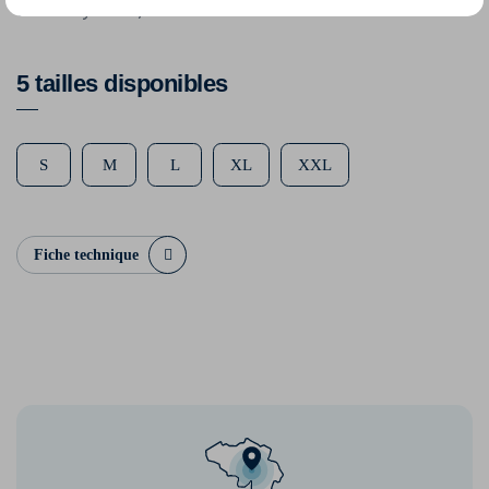
80% Polyamide, 20% Elasthanne
5 tailles disponibles
S
M
L
XL
XXL
Fiche technique