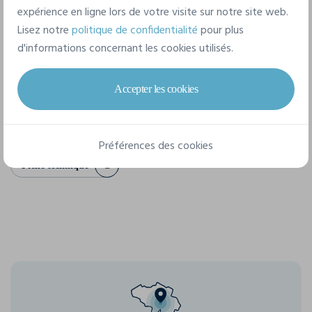
100% polyester
expérience en ligne lors de votre visite sur notre site web.
Lisez notre
politique de confidentialité
pour plus
d'informations concernant les cookies utilisés.
2 tailles disponibles
Accepter les cookies
S/M
M/L
Préférences des cookies
Fiche technique