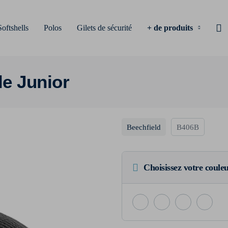
Softshells
Polos
Gilets de sécurité
+ de produits
le Junior
Beechfield
B406B
Choisissez votre coule