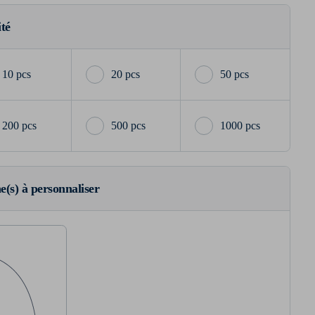
ité
10 pcs
20 pcs
50 pcs
200 pcs
500 pcs
1000 pcs
ne(s) à personnaliser