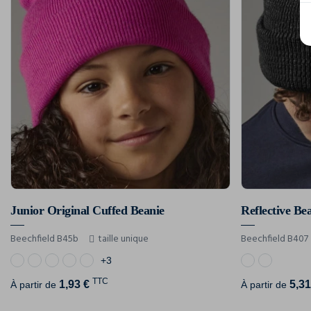
Junior Original Cuffed Beanie
Reflective Be
Beechfield B45b
taille unique
Beechfield B407
+3
TTC
1,93 €
5,31
À partir de
À partir de