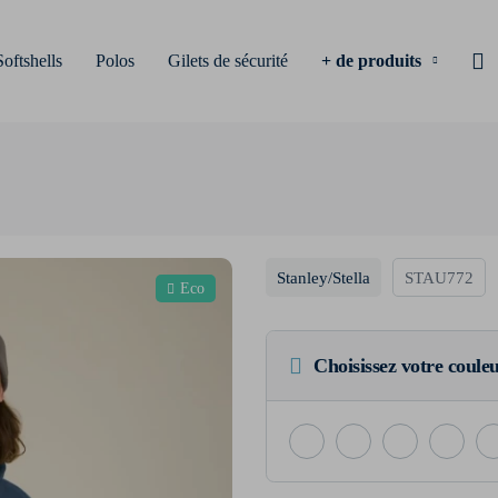
Softshells
Polos
Gilets de sécurité
+ de produits
Stanley/Stella
STAU772
Eco
Choisissez votre coule