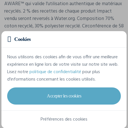
AWARE™ qui valide l'utilisation authentique de matériaux
recyclés. 2 % des recettes de chaque produit Impact
vendu seront reversés à Water.org. Composition 70%
coton recyclé, 30% polyester recyclé. Circonférence de 58
à 60 cm, taille unique.
Cookies
Caractéristiques
Nous utilisons des cookies afin de vous offrir une meilleure
expérience en ligne lors de votre visite sur notre site web.
Lisez notre
politique de confidentialité
pour plus
Marque
d'informations concernant les cookies utilisés.
4Do
Référence
Accepter les cookies
P453.08
Dimensions
Préférences des cookies
15 x ø 25 cm