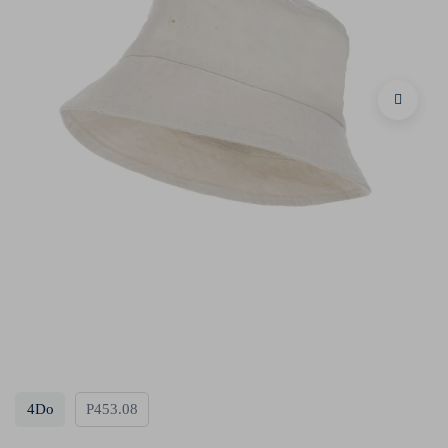
4Do
P453.08