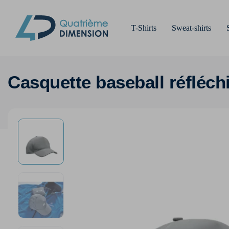
T-Shirts
Sweat-shirts
Casquette baseball réfléch