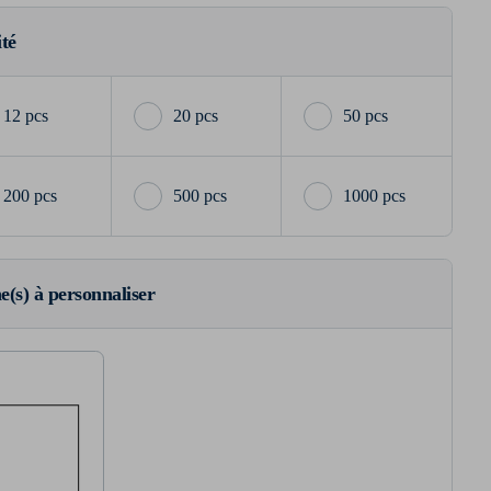
ité
12 pcs
20 pcs
50 pcs
200 pcs
500 pcs
1000 pcs
ne(s) à personnaliser