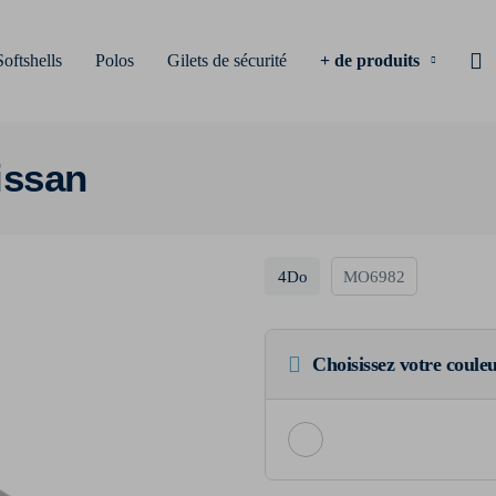
Softshells
Polos
Gilets de sécurité
+ de produits
issan
4Do
MO6982
Choisissez votre coule