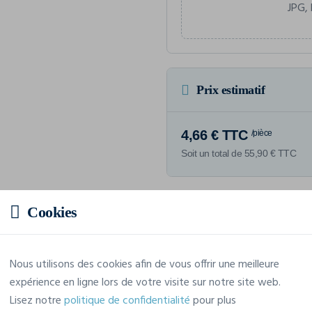
JPG, 
Prix estimatif
4,66 € TTC
/pièce
Soit un total de 55,90 € TTC
Cookies
Caractéristiques
Nous utilisons des cookies afin de vous offrir une meilleure
expérience en ligne lors de votre visite sur notre site web.
Marque
4Do
Lisez notre
politique de confidentialité
pour plus