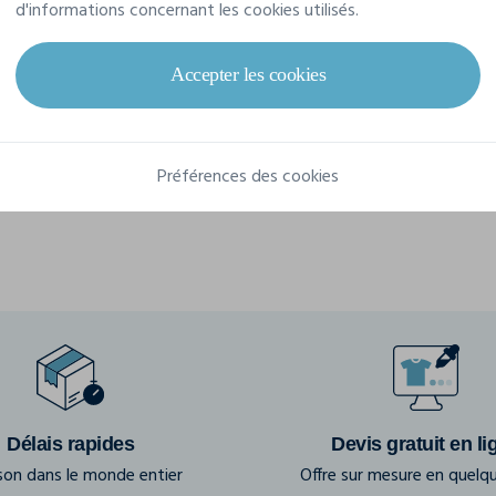
d'informations concernant les cookies utilisés.
Référence
MO6982
Dimensions
22X16X12CM
Accepter les cookies
Composition
PET
Préférences des cookies
Délais rapides
Devis gratuit en li
ison dans le monde entier
Offre sur mesure en quelqu