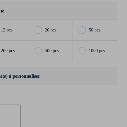
ité
12 pcs
20 pcs
50 pcs
200 pcs
500 pcs
1000 pcs
ne(s) à personnaliser