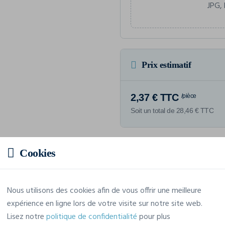
JPG, 
Prix estimatif
2,37 € TTC
/pièce
Soit un total de 28,46 € TTC
Cookies
Caractéristiques
Nous utilisons des cookies afin de vous offrir une meilleure
expérience en ligne lors de votre visite sur notre site web.
Marque
4Do
Lisez notre
politique de confidentialité
pour plus