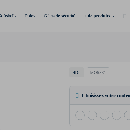
Softshells
Polos
Gilets de sécurité
+ de produits
4Do
MO6831
Choisissez votre coule