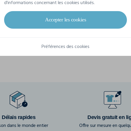
d'informations concernant les cookies utilisés.
Référence
MO6831
Dimensions
20X17X12CM
Accepter les cookies
Composition
RPET
Préférences des cookies
Délais rapides
Devis gratuit en li
ison dans le monde entier
Offre sur mesure en quelqu