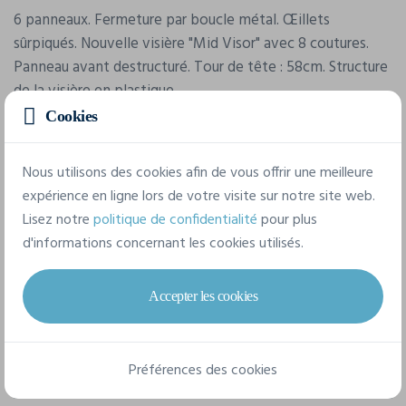
6 panneaux. Fermeture par boucle métal. Œillets
sûrpiqués. Nouvelle visière "Mid Visor" avec 8 coutures.
Panneau avant destructuré. Tour de tête : 58cm. Structure
de la visière en plastique.
Cookies
Caractéristiques
Nous utilisons des cookies afin de vous offrir une meilleure
expérience en ligne lors de votre visite sur notre site web.
Marque
Lisez notre
politique de confidentialité
pour plus
Atlantis
d'informations concernant les cookies utilisés.
Référence
Accepter les cookies
DAD HAT
Grammage
Préférences des cookies
280 g/m²