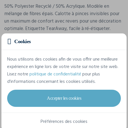
50% Polyester Recyclé / 50% Acrylique. Modèle en
mélange de fibres épais. Calotte à pinces invisibles pour
un maximum de confort avec revers pour une décoration
optimale. Etiquette TearAway, facile à ré-étiqueter.
Maximum de confort.
Cookies
Caractéristiques
Nous utilisons des cookies afin de vous offrir une meilleure
expérience en ligne lors de votre visite sur notre site web.
Lisez notre
politique de confidentialité
pour plus
Marque
d'informations concernant les cookies utilisés.
Beechfield
Référence
Accepter les cookies
B330R
Composition
Préférences des cookies
50% Polyester, 50% Acrylique