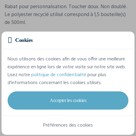
Rabat pour personnalisation. Toucher doux. Non doublé.
Le polyester recyclé utilisé correspond à 1,5 bouteille(s)
de 500ml.
Cookies
Caractéristiques
Nous utilisons des cookies afin de vous offrir une meilleure
Marque
expérience en ligne lors de votre visite sur notre site web.
Beechfield
Lisez notre
politique de confidentialité
pour plus
d'informations concernant les cookies utilisés.
Référence
B391R
Accepter les cookies
Composition
53% polyester recyclé certifié/33% nylon/10%
Préférences des cookies
acrylique/4% élasthanne.