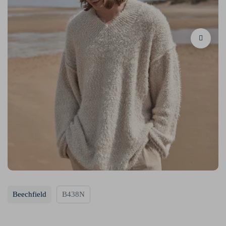
Beechfield
B438N