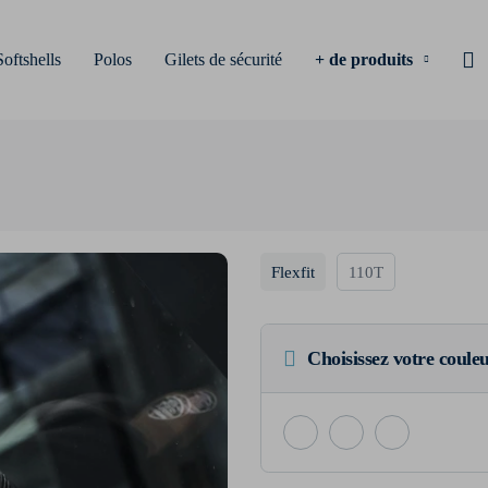
Softshells
Polos
Gilets de sécurité
+ de produits
Flexfit
110T
Choisissez votre coule