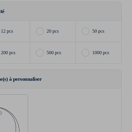
ité
12 pcs
20 pcs
50 pcs
200 pcs
500 pcs
1000 pcs
ne(s) à personnaliser