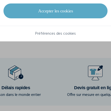
Référence
110T
Accepter les cookies
Composition
62% polyester / 35% coton / 3% élasthanne
Préférences des cookies
Délais rapides
Devis gratuit en li
ison dans le monde entier
Offre sur mesure en quelqu