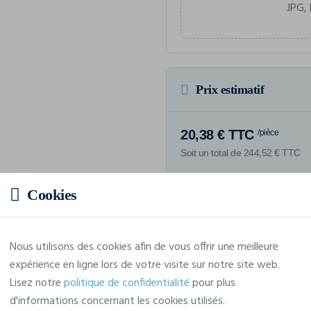
JPG, 
Prix estimatif
20,38 € TTC
/pièce
Soit un total de 244,52 € TTC
Cookies
Caractéristiques
Nous utilisons des cookies afin de vous offrir une meilleure
expérience en ligne lors de votre visite sur notre site web.
Lisez notre
politique de confidentialité
pour plus
Marque
Flexfit
d'informations concernant les cookies utilisés.