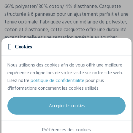
66% polyester/ 30% coton/ 4% élasthanne. Casquette
structurée à 6 panneaux pour un ajustement parfait et une
tenue optimale. Fabriquée avec un mélange de polyester,
coton et élasthanne, cette casquette offre une durabilité
exceptionnelle et une sensation agréable au toucher.
Œillets cousus pour une meilleure ventilation et une
Cookies
respirabilité améliorée. Dessous de la visière ton sur ton
pour une apparence subtile et raffinée. Visière incurvée
Nous utilisons des cookies afin de vous offrir une meilleure
avec 8 coutures pour une finition résistante et soignée.
expérience en ligne lors de votre visite sur notre site web.
Lisez notre
politique de confidentialité
pour plus
d'informations concernant les cookies utilisés.
Caractéristiques
Accepter les cookies
Marque
Flexfit
Préférences des cookies
Référence