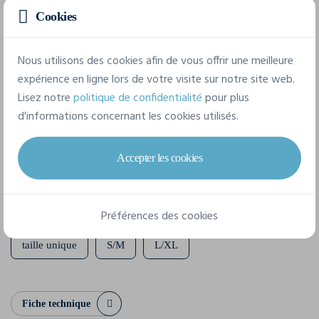
Marque
Cookies
Flexfit
Référence
Nous utilisons des cookies afin de vous offrir une meilleure
6511MM
expérience en ligne lors de votre visite sur notre site web.
Lisez notre
politique de confidentialité
pour plus
Composition
d'informations concernant les cookies utilisés.
Devant + Plaquette: 83% acrylique / 15% laine / 2%
élasthanne, dos: 100% polyester
Accepter les cookies
3 tailles disponibles
Préférences des cookies
taille unique
S/M
L/XL
Fiche technique