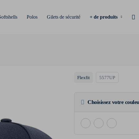
Softshells
Polos
Gilets de sécurité
+ de produits
Flexfit
5577UP
Choisissez votre coule