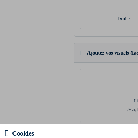
Droite
Ajoutez vos visuels (fac
Im
JPG, 
Cookies