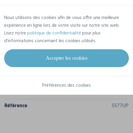
Prix estimatif
Nous utilisons des cookies afin de vous offrir une meilleure
expérience en ligne lors de votre visite sur notre site web.
23,18 € TTC
/pièce
Lisez notre
politique de confidentialité
pour plus
Soit un total de 278,20 € TTC
d'informations concernant les cookies utilisés.
Accepter les cookies
Caractéristiques
Préférences des cookies
Marque
Flexfit
Référence
5577UP