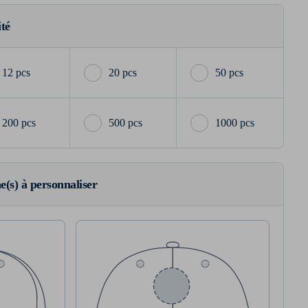
ité
12 pcs
20 pcs
50 pcs
200 pcs
500 pcs
1000 pcs
ne(s) à personnaliser